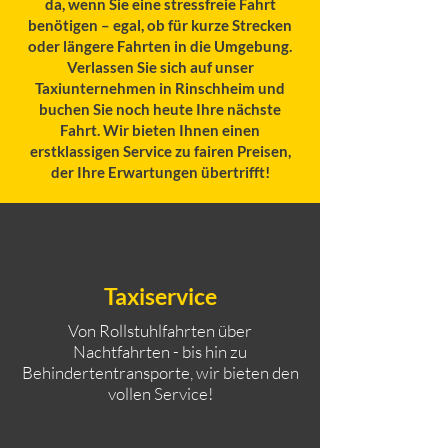
da, wenn Sie eine stressfreie Fahrt
benötigen – egal, ob für kurze Strecken
oder längere Fahrten in die Umgebung.
Verlassen Sie sich auf unser
Taxiunternehmen in Rinschheim und
buchen Sie noch heute Ihre nächste
Fahrt. Wir bieten Ihnen einen
erstklassigen Service zu fairen Preisen,
der Ihre Erwartungen übertrifft!
Taxiservice
Von Rollstuhlfahrten über
Nachtfahrten - bis hin zu
Behindertentransporte, wir bieten den
vollen Service!