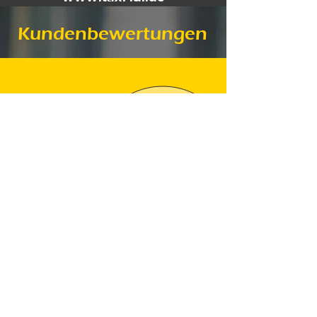
Kundenbewertungen
Wir sind schon mehrmals mit dem Taxi
Unternehmen gefahren und hatten
jedes mal nur positive Erfahrungen. 😊
Das Taxi war immer pünktlich und
jedesmal war es ein sehr freundlicher
Fahrer. Weiter so..!!! 👍👍👍
Michaela E.