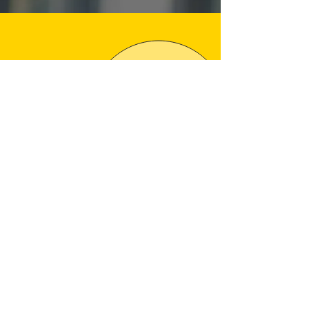
Wir sind schon mehrmals mit dem Taxi
Unternehmen gefahren und hatten
jedes mal nur positive Erfahrungen. 😊
Das Taxi war immer pünktlich und
jedesmal war es ein sehr freundlicher
Fahrer. Weiter so..!!! 👍👍👍
Michaela E.