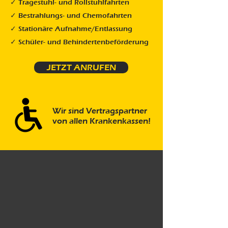
✓ Tragestuhl- und Rollstuhlfahrten
✓ Bestrahlungs- und Chemofahrten
✓ Stationäre Aufnahme/Entlassung
✓ Schüler- und Behindertenbeförderung
JETZT ANRUFEN
Wir sind Vertragspartner
von allen Krankenkassen!