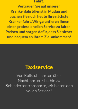
Fahrt.
Vertrauen Sie auf unseren
Krankenfahrtdienst in Mudau und
buchen Sie noch heute Ihre nächste
Krankenfahrt. Wir garantieren Ihnen
einen professionellen Service zu fairen
Preisen und sorgen dafür, dass Sie sicher
und bequem an Ihrem Ziel ankommen!
Taxiservice
Von Rollstuhlfahrten über
Nachtfahrten - bis hin zu
Behindertentransporte, wir bieten den
vollen Service!