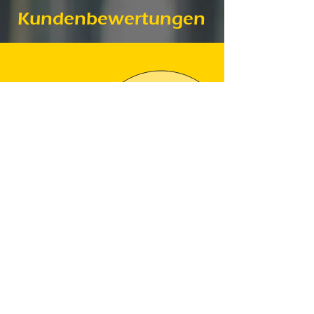
Kundenbewertungen
Wir sind schon mehrmals mit dem Taxi
Unternehmen gefahren und hatten
jedes mal nur positive Erfahrungen. 😊
Das Taxi war immer pünktlich und
jedesmal war es ein sehr freundlicher
Fahrer. Weiter so..!!! 👍👍👍
Michaela E.